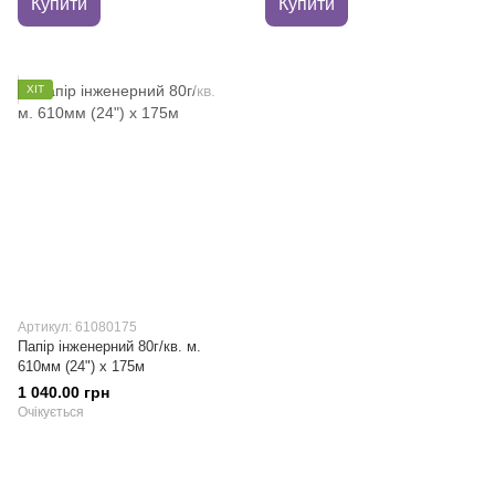
Купити
Купити
ХІТ
Артикул: 61080175
Папір інженерний 80г/кв. м.
610мм (24") х 175м
1 040.00 грн
Очікується