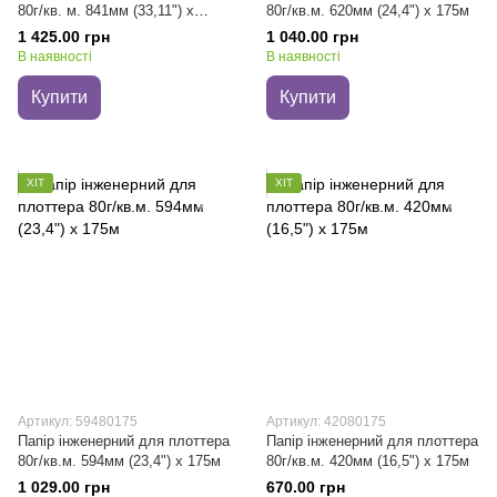
80г/кв. м. 841мм (33,11") х
80г/кв.м. 620мм (24,4") х 175м
175м
1 425.00 грн
1 040.00 грн
В наявності
В наявності
Купити
Купити
ХІТ
ХІТ
Артикул: 59480175
Артикул: 42080175
Папір інженерний для плоттера
Папір інженерний для плоттера
80г/кв.м. 594мм (23,4") х 175м
80г/кв.м. 420мм (16,5") х 175м
1 029.00 грн
670.00 грн